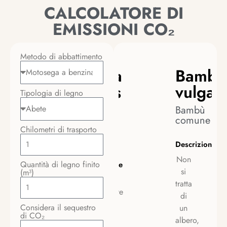
CALCOLATORE DI
EMISSIONI CO₂
Metodo di abbattimento
Picea
Bambu
abies
vulgari
Tipologia di legno
abete
Bambù
rosso
comune
o
Chilometri di trasporto
peccio
Descrizione
Non
Quantità di legno finito
Descrizione
si
(m³)
Conifera
tratta
ampiamente
di
diffusa
Considera il sequestro
un
di CO₂
sulle
albero,