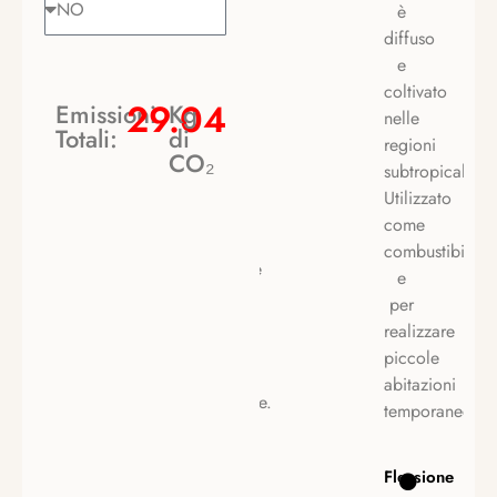
Alpi
è
e
diffuso
nel
e
resto
coltivato
29.04
Emissioni
Kg
d’Europa.
nelle
Totali:
di
Alto
regioni
CO₂
fino
subtropicali.
a 40
Utilizzato
metri
come
con
combustibile
espansione
e
della
per
chioma
realizzare
in
piccole
base
abitazioni
all’altitudine.
temporanee.
Flessione
Flessione